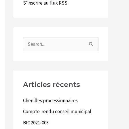
e
S'inscrire au flux RSS
r
:
R
e
c
h
Articles récents
e
r
Chenilles processionnaires
c
Compte-rendu conseil municipal
h
BIC 2021-003
e