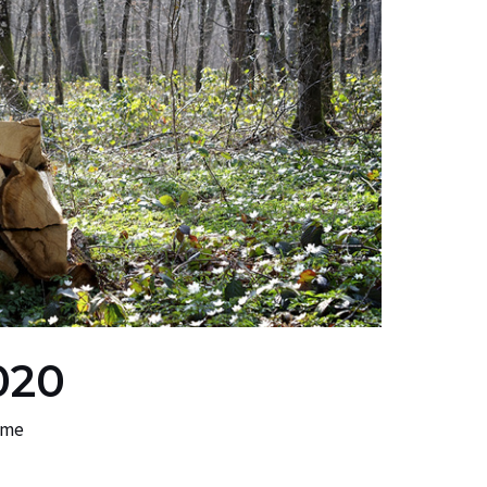
020
ume