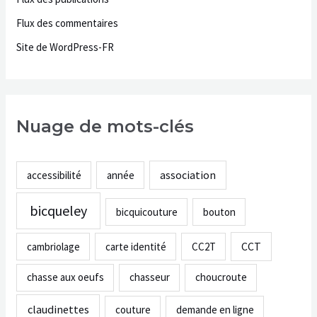
Flux des commentaires
Site de WordPress-FR
Nuage de mots-clés
association
accessibilité
année
bicqueley
bicquicouture
bouton
CCT
cambriolage
carte identité
CC2T
chasse aux oeufs
chasseur
choucroute
claudinettes
couture
demande en ligne