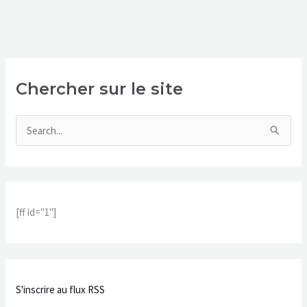
Chercher sur le site
R
e
c
h
[ff id="1"]
e
r
c
h
S'inscrire au flux RSS
e