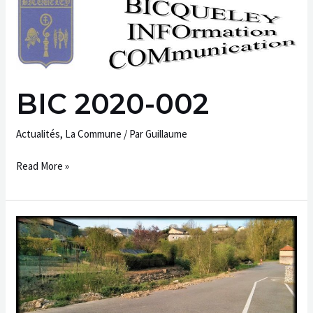
BIC
2020-
002
BIC 2020-002
Actualités
,
La Commune
/ Par
Guillaume
Read More »
Sécurisation
du
quai
de
la