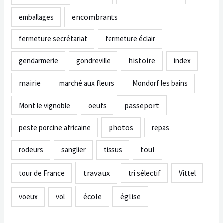
encombrants
emballages
fermeture secrétariat
fermeture éclair
histoire
gendarmerie
gondreville
index
mairie
marché aux fleurs
Mondorf les bains
passeport
Mont le vignoble
oeufs
photos
peste porcine africaine
repas
toul
rodeurs
sanglier
tissus
travaux
tour de France
tri sélectif
Vittel
école
église
voeux
vol