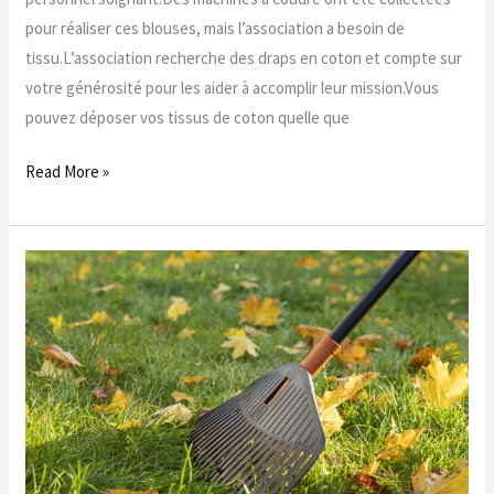
pour réaliser ces blouses, mais l’association a besoin de
tissu.L’association recherche des draps en coton et compte sur
votre générosité pour les aider à accomplir leur mission.Vous
pouvez déposer vos tissus de coton quelle que
Read More »
PROLONGATION
–
Interdiction
d’accès
aux
parcs
publics