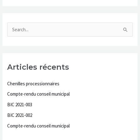
r
:
R
e
c
h
Articles récents
e
r
Chenilles processionnaires
c
Compte-rendu conseil municipal
h
BIC 2021-003
e
BIC 2021-002
r
Compte-rendu conseil municipal
: