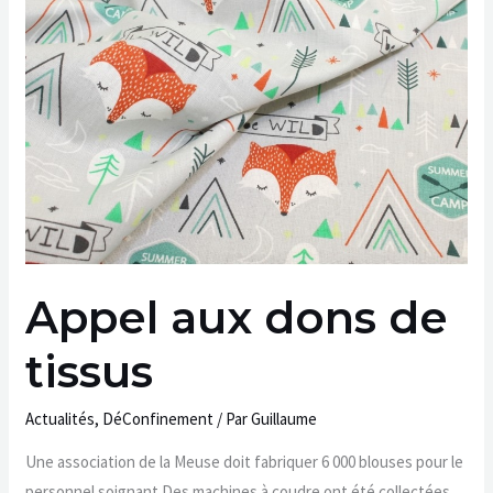
aux
dons
de
tissus
Appel aux dons de
tissus
Actualités
,
DéConfinement
/ Par
Guillaume
Une association de la Meuse doit fabriquer 6 000 blouses pour le
personnel soignant.Des machines à coudre ont été collectées