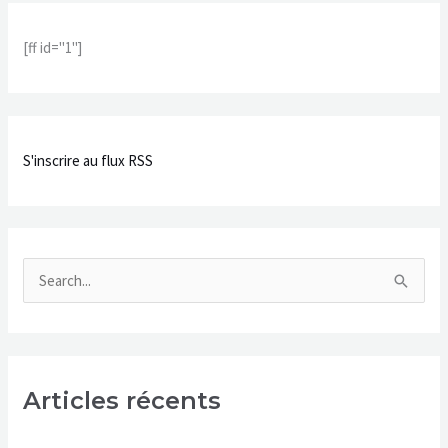
h
[ff id="1"]
e
r
c
h
S'inscrire au flux RSS
e
r
:
R
e
c
h
Articles récents
e
r