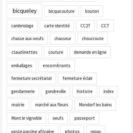
bicqueley
bicquicouture
bouton
CCT
cambriolage
carte identité
CC2T
chasse aux oeufs
chasseur
choucroute
claudinettes
couture
demande en ligne
encombrants
emballages
fermeture secrétariat
fermeture éclair
histoire
gendarmerie
gondreville
index
mairie
marché aux fleurs
Mondorf les bains
passeport
Mont le vignoble
oeufs
photos
peste porcine africaine
repas