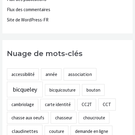
Flux des commentaires
Site de WordPress-FR
Nuage de mots-clés
association
accessibilité
année
bicqueley
bicquicouture
bouton
CCT
cambriolage
carte identité
CC2T
chasse aux oeufs
chasseur
choucroute
claudinettes
couture
demande en ligne