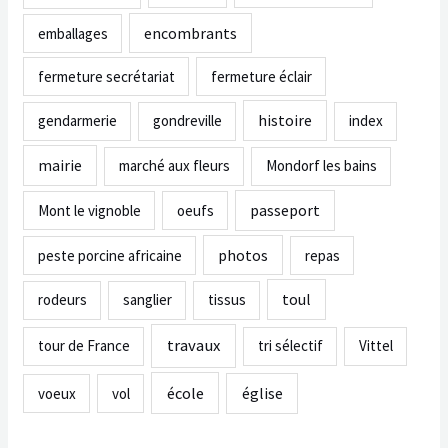
encombrants
emballages
fermeture secrétariat
fermeture éclair
histoire
gendarmerie
gondreville
index
mairie
marché aux fleurs
Mondorf les bains
passeport
Mont le vignoble
oeufs
photos
peste porcine africaine
repas
toul
rodeurs
sanglier
tissus
travaux
tour de France
tri sélectif
Vittel
école
église
voeux
vol