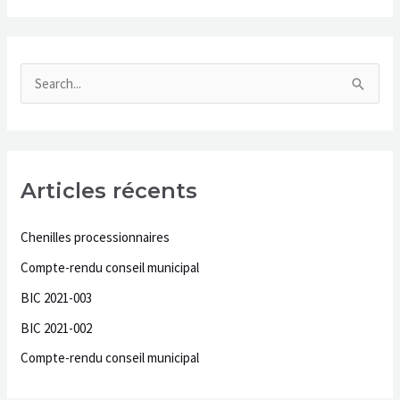
r
:
R
e
c
h
Articles récents
e
r
Chenilles processionnaires
c
Compte-rendu conseil municipal
h
BIC 2021-003
e
BIC 2021-002
r
Compte-rendu conseil municipal
: