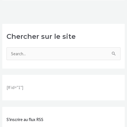
Chercher sur le site
R
e
c
h
[ff id="1"]
e
r
c
h
S'inscrire au flux RSS
e