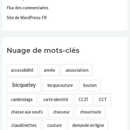
Flux des commentaires
Site de WordPress-FR
Nuage de mots-clés
association
accessibilité
année
bicqueley
bicquicouture
bouton
CCT
cambriolage
carte identité
CC2T
chasse aux oeufs
chasseur
choucroute
claudinettes
couture
demande en ligne