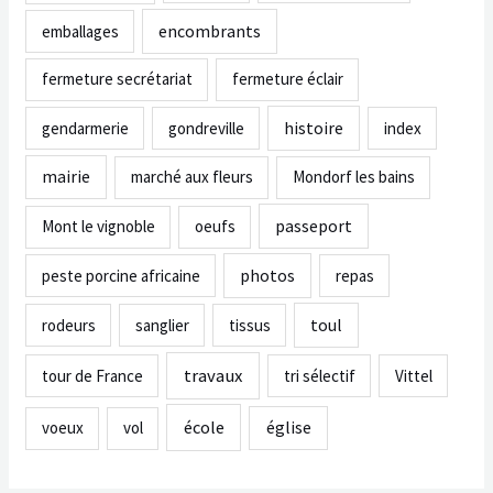
encombrants
emballages
fermeture secrétariat
fermeture éclair
histoire
gendarmerie
gondreville
index
mairie
marché aux fleurs
Mondorf les bains
passeport
Mont le vignoble
oeufs
photos
peste porcine africaine
repas
toul
rodeurs
sanglier
tissus
travaux
tour de France
tri sélectif
Vittel
école
église
voeux
vol