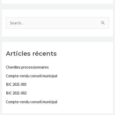
r
:
R
e
c
h
Articles récents
e
r
Chenilles processionnaires
c
Compte-rendu conseil municipal
h
BIC 2021-003
e
BIC 2021-002
r
Compte-rendu conseil municipal
: