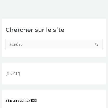
Chercher sur le site
R
e
c
h
[ff id="1"]
e
r
c
h
S'inscrire au flux RSS
e