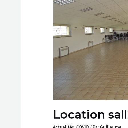
Location sal
Actualités
,
COVID
/ Par
Guillaume