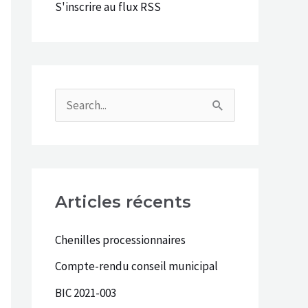
e
S'inscrire au flux RSS
r
:
R
e
c
h
Articles récents
e
r
Chenilles processionnaires
c
Compte-rendu conseil municipal
h
BIC 2021-003
e