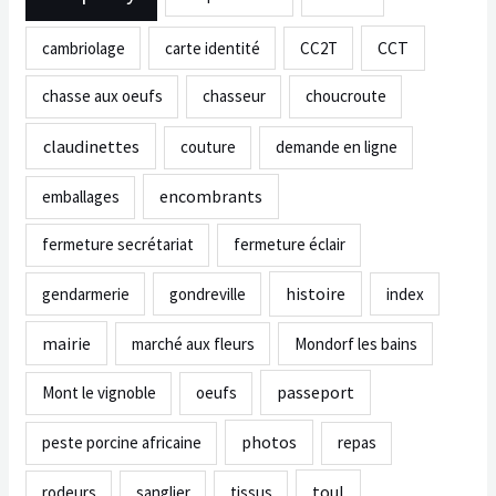
CCT
cambriolage
carte identité
CC2T
chasse aux oeufs
chasseur
choucroute
claudinettes
couture
demande en ligne
encombrants
emballages
fermeture secrétariat
fermeture éclair
histoire
gendarmerie
gondreville
index
mairie
marché aux fleurs
Mondorf les bains
passeport
Mont le vignoble
oeufs
photos
peste porcine africaine
repas
toul
rodeurs
sanglier
tissus