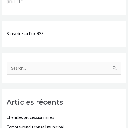
[ff id="1"]
e
r
c
h
S'inscrire au flux RSS
e
r
:
R
e
c
h
Articles récents
e
r
Chenilles processionnaires
c
Compte-rendu conseil municipal