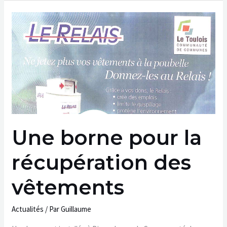
Une
borne
pour
la
récupération
des
vêtements
Une borne pour la
récupération des
vêtements
Actualités
/ Par
Guillaume