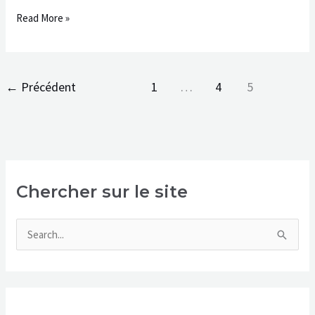
Read More »
←
Précédent
1
…
4
5
Chercher sur le site
R
e
c
h